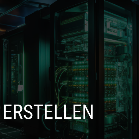
SPRACHE
NGEN
INDUSTRIE
PORTFOLIO
BLOG
AUSWÄH
 ERSTELLEN