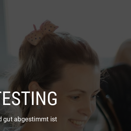
SPRACHE
NGEN
INDUSTRIE
PORTFOLIO
BLOG
AUSWÄH
TESTING
d gut abgestimmt ist