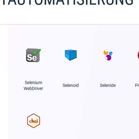
Selenium
Selenoid
Selenide
P
WebDriver